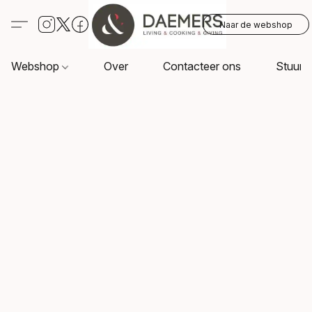
Naar de webshop
Webshop
Over
Contacteer ons
Stuur o