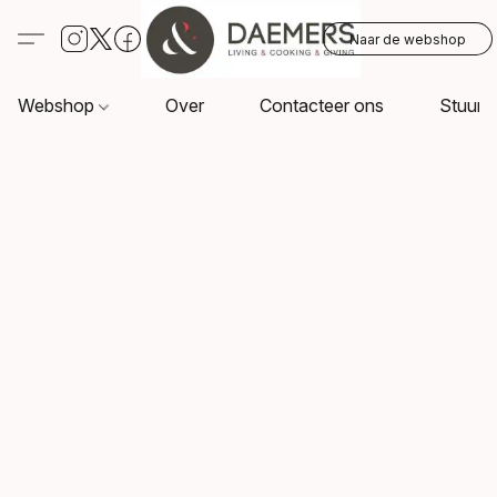
Naar de webshop
Webshop
Over
Contacteer ons
Stuur o